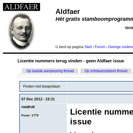
Aldfaer
Hét gratis stamboomprogram
Wel
U bent
op pagina
Start
›
Forum
›
Overige onder
.
Licentie nummers terug vinden - geen Aldfaer issue
Op laatste aanpassing thread
Op ontstaansdatum thread
Posten niet toegestaan
07 Dec 2012 - 15:31
ruudruit
Licentie nummer
Posts: 1779
issue