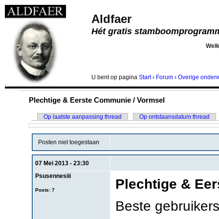
Aldfaer
Hét gratis stamboomprogram
Wel
U bent
op pagina
Start
›
Forum
›
Overige onder
.
Plechtige & Eerste Communie / Vormsel
Op laatste aanpassing thread
Op ontstaansdatum thread
Posten niet toegestaan
07 Mei 2013 - 23:30
Psusennesiii
Plechtige & Ee
Posts: 7
Beste gebruikers