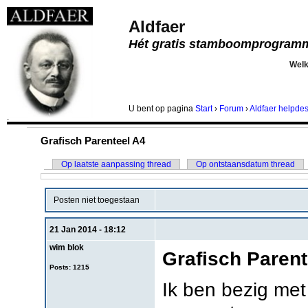
Aldfaer
Hét gratis stamboomprogram
Wel
U bent
op pagina
Start
›
Forum
›
Aldfaer helpde
.
Grafisch Parenteel A4
Op laatste aanpassing thread
Op ontstaansdatum thread
Posten niet toegestaan
21 Jan 2014 - 18:12
wim blok
Grafisch Parent
Posts: 1215
Ik ben bezig met