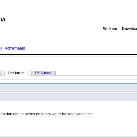
ma
Welkom
Downlo
sk
›
achternaam
Per forum
RSS-feed
en dan een nr achter de naam wat is het doel van dit nr