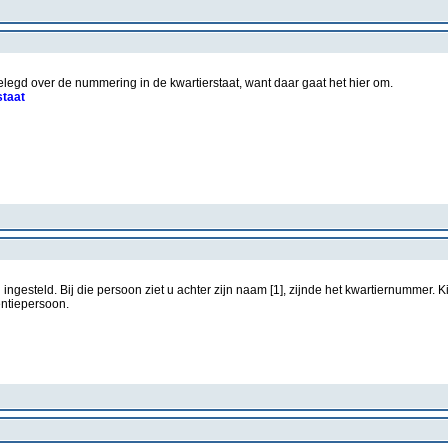
gelegd over de nummering in de kwartierstaat, want daar gaat het hier om.
staat
ngesteld. Bij die persoon ziet u achter zijn naam [1], zijnde het kwartiernummer. Kij
entiepersoon.