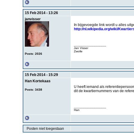
15 Feb 2014 - 13:26
janvisser
In bijgevoegde link wordt u alles uit
http://nl.wikipedia.org/wiki/Kwartier
__________________
Jan Visser
Zwolle
Posts: 2026
15 Feb 2014 - 15:29
Han Kortekaas
U heeft iemand als referentiepersoon i
Posts: 3438
dit de kwartiernummers van de refer
__________________
Han
Posten niet toegestaan