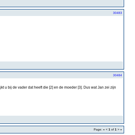
30483
30484
kt u bij de vader dat heeft die [2] en de moeder [3]. Dus wat Jan zei zijn
Page:
«
<
1
of
1
>
»