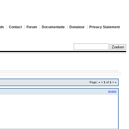
ads
Contact
Forum
Documentatie
Donateur
Privacy Statement
Page:
«
<
1
of
1
>
»
30482