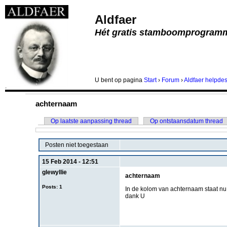
Aldfaer
Hét gratis stamboomprogram
U bent
op pagina
Start
›
Forum
›
Aldfaer helpde
.
achternaam
Op laatste aanpassing thread
Op ontstaansdatum thread
Posten niet toegestaan
15 Feb 2014 - 12:51
glewyllie
achternaam
Posts: 1
In de kolom van achternaam staat nu 
dank U