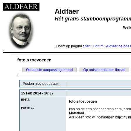
Aldfaer
Hét gratis stamboomprogram
Wel
U bent
op pagina
Start
›
Forum
›
Aldfaer helpde
.
foto,s toevoegen
Op laatste aanpassing thread
Op ontstaansdatum thread
Posten niet toegestaan
15 Feb 2014 - 16:32
meta
foto,s toevoegen
Posts: 13
kan op de een of ander manier mijn fo
Materiaal.
Als ik een foto wil toevoegen blijkt hij 