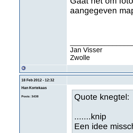
Gaat het om foto'
aangegeven ma
________________
Jan Visser
Zwolle
18 Feb 2012 - 12:32
Han Kortekaas
Quote knegtel:
Posts: 3438
.......knip
Een idee missch