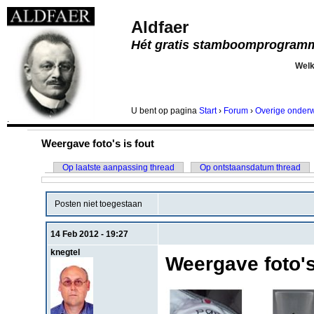
Aldfaer
Hét gratis stamboomprogram
Wel
U bent
op pagina
Start
›
Forum
›
Overige onder
.
Weergave foto's is fout
Op laatste aanpassing thread
Op ontstaansdatum thread
Posten niet toegestaan
14 Feb 2012 - 19:27
knegtel
Weergave foto's