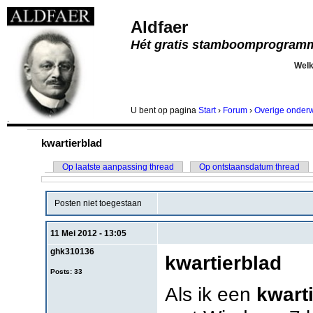
Aldfaer
Hét gratis stamboomprogram
Wel
U bent
op pagina
Start
›
Forum
›
Overige onder
.
kwartierblad
Op laatste aanpassing thread
Op ontstaansdatum thread
Posten niet toegestaan
11 Mei 2012 - 13:05
ghk310136
kwartierblad
Posts: 33
Als ik een
kwart