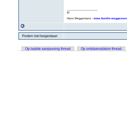
__________________
gr.
Hans Weggemans -
www.familie-weggemans
Posten niet toegestaan
Op laatste aanpassing thread
Op ontstaansdatum thread