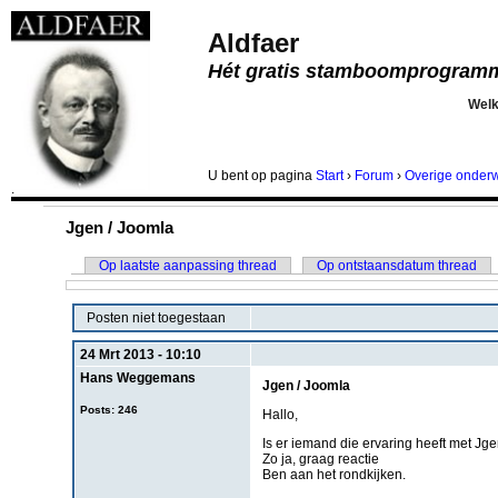
Aldfaer
Hét gratis stamboomprogram
Wel
U bent
op pagina
Start
›
Forum
›
Overige onder
.
Jgen / Joomla
Op laatste aanpassing thread
Op ontstaansdatum thread
Posten niet toegestaan
24 Mrt 2013 - 10:10
Hans Weggemans
Jgen / Joomla
Posts: 246
Hallo,
Is er iemand die ervaring heeft met J
Zo ja, graag reactie
Ben aan het rondkijken.