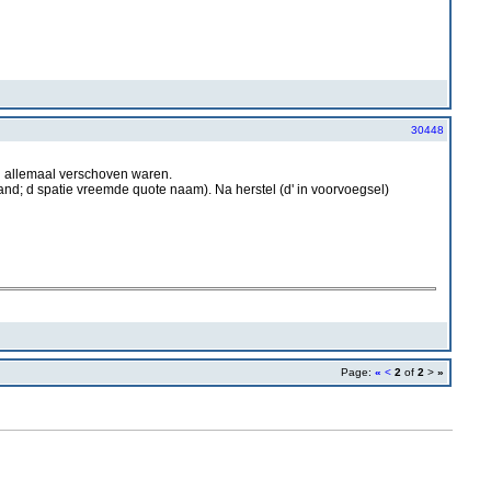
30448
 allemaal verschoven waren.
and; d spatie vreemde quote naam). Na herstel (d' in voorvoegsel)
Page:
«
<
2
of
2
>
»