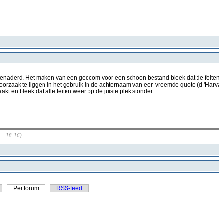
enaderd. Het maken van een gedcom voor een schoon bestand bleek dat de feiten
 oorzaak te liggen in het gebruik in de achternaam van een vreemde quote (d 'Harv
 en bleek dat alle feiten weer op de juiste plek stonden.
 - 18:16)
Per forum
RSS-feed