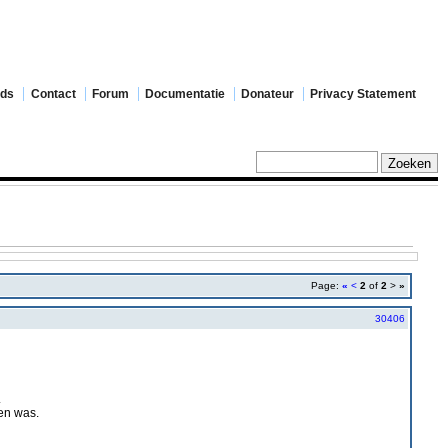
ads
Contact
Forum
Documentatie
Donateur
Privacy Statement
Page:
«
<
2
of
2
>
»
30406
.
en was.