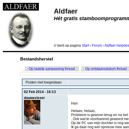
Aldfaer
Hét gratis stamboomprogram
U bent
op pagina
Start
›
Forum
›
Aldfaer helpde
.
Bestandsherstel
Op laatste aanpassing thread
Op ontstaansdatum thread
Posten niet toegestaan
02 Feb 2014 - 16:13
douwevisser
Han
Helaas, helaas,
Probleem is gewoon terug en na het b
. Ook wat te voortvarend geweest me
Op de PC van mijn dochter is nog wel
Ik ga daar nog wel opnieuw mee aan