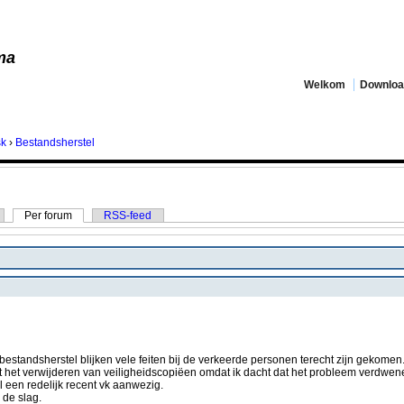
ma
Welkom
Downlo
sk
›
Bestandsherstel
Per forum
RSS-feed
estandsherstel blijken vele feiten bij de verkeerde personen terecht zijn gekomen
t het verwijderen van veiligheidscopiëen omdat ik dacht dat het probleem verdwen
 een redelijk recent vk aanwezig.
 de slag.