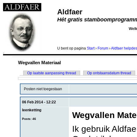
Aldfaer
Hét gratis stamboomprogram
Wel
U bent
op pagina
Start
›
Forum
›
Aldfaer helpde
.
Wegvallen Materiaal
Op laatste aanpassing thread
Op ontstaansdatum thread
Posten niet toegestaan
06 Feb 2014 - 12:22
leenketting
Wegvallen Mate
Posts: 46
Ik gebruik Aldfa