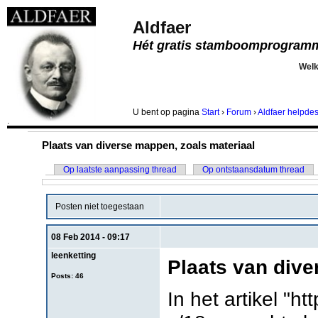
Aldfaer
Hét gratis stamboomprogram
Wel
U bent
op pagina
Start
›
Forum
›
Aldfaer helpde
.
Plaats van diverse mappen, zoals materiaal
Op laatste aanpassing thread
Op ontstaansdatum thread
Posten niet toegestaan
08 Feb 2014 - 09:17
leenketting
Plaats van dive
Posts: 46
In het artikel "h