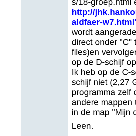
s/18-groep.html 
http://jhk.hank
aldfaer-w7.html
wordt aangeraden
direct onder "C" 
files)en vervolg
op de D-schijf op
Ik heb op de C-sc
schijf niet (2,27
programma zelf o
andere mappen te
in de map "Mijn
Leen.