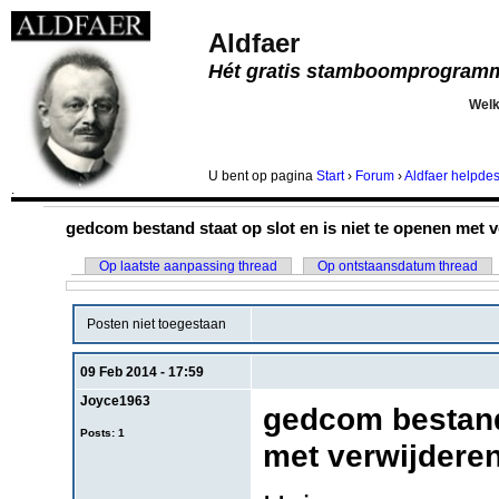
Aldfaer
Hét gratis stamboomprogram
Wel
U bent
op pagina
Start
›
Forum
›
Aldfaer helpde
.
gedcom bestand staat op slot en is niet te openen met v
Op laatste aanpassing thread
Op ontstaansdatum thread
Posten niet toegestaan
09 Feb 2014 - 17:59
Joyce1963
gedcom bestand 
Posts: 1
met verwijderen