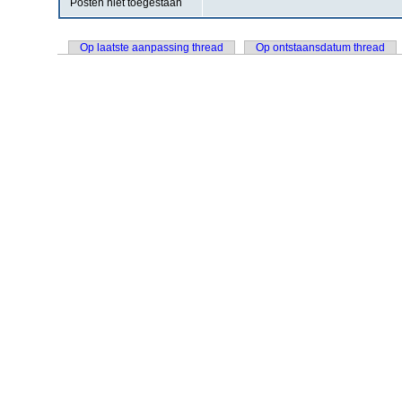
Posten niet toegestaan
Op laatste aanpassing thread
Op ontstaansdatum thread