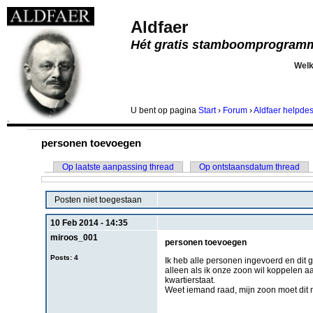
Aldfaer
Hét gratis stamboomprogram
Wel
U bent
op pagina
Start
›
Forum
›
Aldfaer helpde
.
personen toevoegen
Op laatste aanpassing thread
Op ontstaansdatum thread
Posten niet toegestaan
10 Feb 2014 - 14:35
miroos_001
personen toevoegen
Posts: 4
Ik heb alle personen ingevoerd en dit
alleen als ik onze zoon wil koppelen a
kwartierstaat.
Weet iemand raad, mijn zoon moet dit 