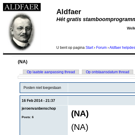
Aldfaer
Hét gratis stamboomprogram
Wel
U bent
op pagina
Start
›
Forum
›
Aldfaer helpde
.
(NA)
Op laatste aanpassing thread
Op ontstaansdatum thread
Posten niet toegestaan
16 Feb 2014 - 21:37
jeroenvanbenschop
(NA)
Posts: 6
(NA)